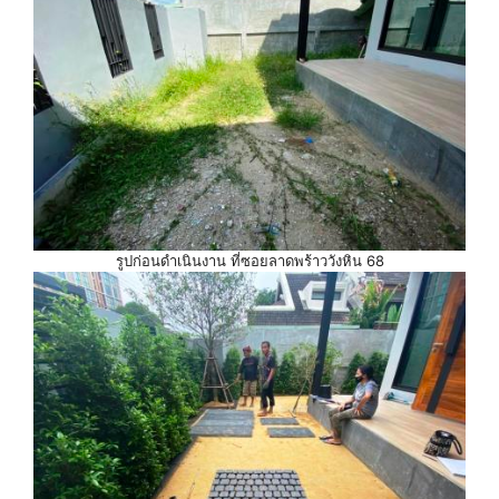
รูปก่อนดำเนินงาน ที่ซอยลาดพร้าววังหิน 68