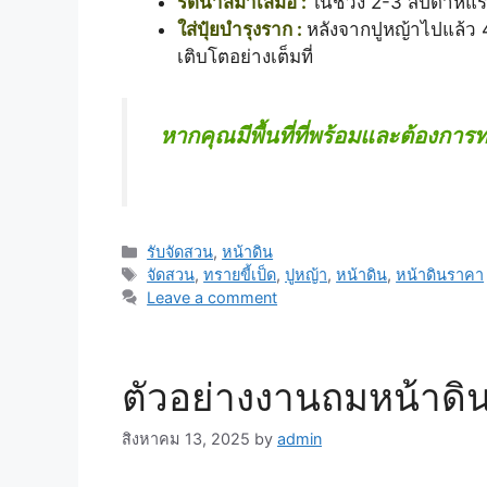
รดน้ำสม่ำเสมอ :
ในช่วง 2-3 สัปดาห์แรกห
ใส่ปุ๋ยบำรุงราก :
หลังจากปูหญ้าไปแล้ว 4
เติบโตอย่างเต็มที่
หากคุณมีพื้นที่ที่พร้อมและต้องกา
Categories
รับจัดสวน
,
หน้าดิน
Tags
จัดสวน
,
ทรายขี้เป็ด
,
ปูหญ้า
,
หน้าดิน
,
หน้าดินราคา
Leave a comment
ตัวอย่างงานถมหน้าดิ
สิงหาคม 13, 2025
by
admin