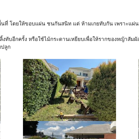
)
ื้นที่ โดยให้ขอบแผ่น ชนกันสนิท แต่ ห้ามเกยทับกัน เพราะแผ่
กกลิ้งทับอีกครั้ง หรือใช้ไม้กระดานเหยียบเพื่อให้รากของหญ้าสัมผั
ยปลูก