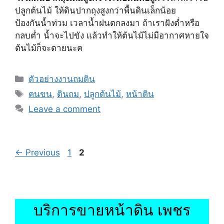
ปลูกต้นไม้ ให้ดินปากถุงสูงกว่าพื้นดินเล็กน้อย
ป้องกันน้ำท่วม เวลาน้ำฝนตกลงมา ถ้าเราฝังต่ำหรือ
กลบต่ำ น้ำจะไปขัง แล้วทำให้ต้นไม้ไม่มีอากาศหายใจ
ต้นไม้ก็จะตายนะค
Categories
ตัวอย่างงานถมดิน
Tags
คนขน
,
ดินถม
,
ปลูกต้นไม้
,
หน้าดิน
Leave a comment
Page
Page
←
Previous
1
2
บริการขายหน้าดิน เพชร