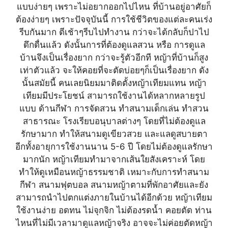
แบบง่ายๆ เพราะไม่อยากออกไปไหน ที่บ้านอยู่อาศัยก็
ต้องง่ายๆ เพราะปัจจุบันนี้ การใช้ชีวิตของแต่ละคนเร่ง
รีบกันมาก ตีเช้าๆรีบไปทำงาน กว่าจะได้กลับก็ปาไป
ดึกดื่นแล้ว ดังนั้นการที่ต้องดูแลสวน หรือ การดูแล
บ้านจึงเป็นเรื่องยาก กว่าจะรู้ตัวอีกที หญ้าที่บ้านก็สูง
เท่าตัวแล้ว จะให้คอยที่จะตัดบ่อยๆก็เป็นเรื่องยาก ดัง
นั้นสมัยนี้ คนเลยนิยมมาติดตั้งหญ้าเทียมแทน หญ้า
เทียมมีประโยชน์ สามารถใช้งานได้หลากหลายรูป
แบบ ด้านกีฬา การจัดสวน ทำสนามเด็กเล่น ทำสวน
สาธารณะ โรงเรียบอนุบาลต่างๆ โดยที่ไม่ต้องดูแล
รักษามาก ทำให้สนามดูเขียวสวย และแลดูสบายตา
อีกทั้งอายุการใช้งานนาน 5-6 ปี โดยไม่ต้องดูแลรักษา
มากนัก หญ้าเทียมทำมาจากเส้นใยสังเคราะห์ โดย
ทำให้ดูเหมือนหญ้าธรรมชาติ เหมาะกับการทำสนาม
กีฬา สนามฟุตบอล สนามหญ้าตามที่พักอาศัยและยัง
สามารถนำไปตกแต่งภายในบ้านได้อีกด้วย หญ้าเทียม
ใช้งานง่าย อดทน ไม่จุกจิก ไม่ต้องรดน้ำ คอยตัด ท่าน
ไหนที่ไม่มีเวลามาดูแลหญ้าจริง อาจจะไม่ค่อยตัดหญ้า